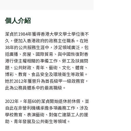
​個人介紹
潔貞於1984年獲得香港大學文學士學位後不
久，便加入香港政府的政務主任職系。在她
38年的公共服務生涯中，涉足領域廣泛，包
括廣播、房屋、國際貿易、與中國恢復對香
港行使主權相關的準備工作、勞工及扶貧問
題、公共財政、青年、藝術、文化、體育、
博彩、教育、食品安全及環境衛生等政策。
她於2012年獲晉升為首長級甲一級政務官，
此為公務員體系中的最高職級。
2022年，年屆60的潔貞開始退休前休假，並
自此在非營利機構承擔多項義務工作，涉及
學校教育、表演藝術、對傷亡建築工人的援
助、青年發展及公共衛生等領域。