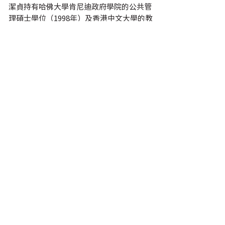
潔貞持有哈佛大學肯尼迪政府學院的公共管
理碩士學位（1998年）及香港中文大學的教
育碩士學位（2005年）。
聯絡我們
校長辦公室
香港薄扶林道香港大學
vcoffice@hku.hk
連結
香港大學