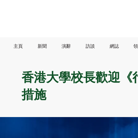
主頁
新聞
演辭
訪談
網誌
領
香港大學校長歡迎《行
措施