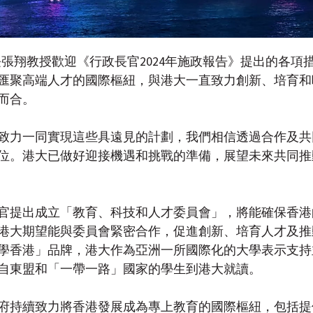
長張翔教授歡迎《行政長官2024年施政報告》提出的各項
匯聚高端人才的國際樞紐，與港大一直致力創新、培育和
而合。
致力一同實現這些具遠見的計劃，我們相信透過合作及共
位。港大已做好迎接機遇和挑戰的準備，展望未來共同推
官提出成立「教育、科技和人才委員會」，將能確保香港
港大期望能與委員會緊密合作，促進創新、培育人才及推
學香港」品牌，港大作為亞洲一所國際化的大學表示支持
自東盟和「一帶一路」國家的學生到港大就讀。
府持續致力將香港發展成為專上教育的國際樞紐，包括提