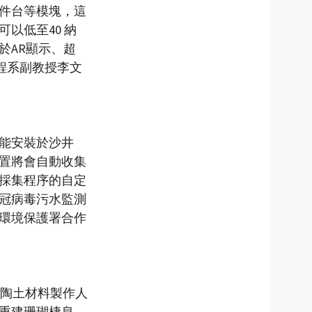
工件台等模塊，這
以低至40 納
於AR顯示、超
程系副教授李文
能安裝於沙井
置將會自動收集
本採集程序的自定
冠病毒污水監測
環境保護署合作
保陶土材料製作人
重建珊瑚棲息