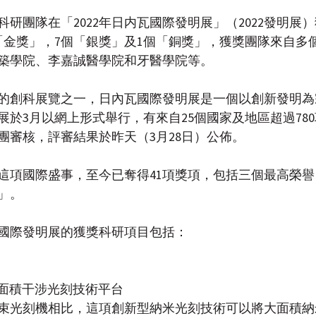
研團隊在「2022年日内瓦國際發明展」（2022發明展
個「金獎」，7個「銀獎」及1個「銅獎」，獲獎團隊來自多
築學院、李嘉誠醫學院和牙醫學院等。
的創科展覽之一，日內瓦國際發明展是一個以創新發明為
展於3月以網上形式舉行，有來自25個國家及地區超過78
團審核，評審結果於昨天（3月28日）公佈。
參與這項國際盛事，至今已奪得41項獎項，包括三個最高榮
」。
内瓦國際發明展的獲獎科研項目包括：
大面積干涉光刻技術平台
束光刻機相比，這項創新型納米光刻技術可以將大面積納