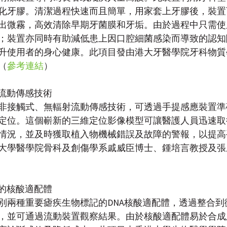
化牙膠。清潔過程快速而且簡單，用家套上牙膠後，裝置
出微霧，高效清除早期牙菌膜和牙垢。由於過程中只需使
；裝置亦同時有助減低患上因口腔細菌感染而導致的認知
升使用者的身心健康。此項目發由港大牙醫學院牙科物質
（
參考連結
）
射流動傳感技術
非接觸式、無輻射流動傳感技術，可透過手提感應裝置準
定位。這個嶄新的三維定位影像模型可讓醫護人員迅速取
情況，並及時獲取植入物機械錯誤及故障的警報，以提高
大學醫學院骨科及創傷學系戚威臣博士、鍾培言教授及張
斷的核酸適配體
別兩種重要瘧疾生物標記的DNA核酸適配體，透過整合到
，並可通過流動裝置觀察結果。由於核酸適配體易於合成