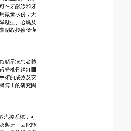
可在牙齦線和牙
用微量水份，大
障礙症、心臟及
學副教授徐傑漢
確顯示病患者體
得脊椎骨鋼釘固
手術的成效及安
騰博士的研究團
微流控系統，可
及製造，因此能