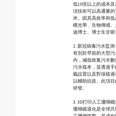
低10倍以上的成本
項技術可以高通量的
米。因其高效率和低
構光學、生物傳感、
迪博士、博士生甘斫
2. 新冠病毒污水監測
有別於早前的大型污
內，減低收集污水數
污水樣本，並透過手
義設置以及對採樣過
以輔助抗疫。此項目
研發。
3. 3D打印人工珊瑚
珊瑚礁退化是全球共
工珊瑚礁盤，其成份