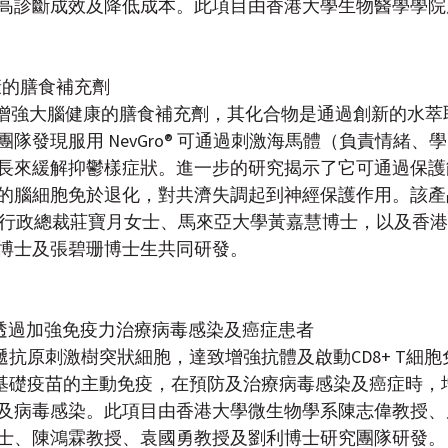
高診斷成效及降低成本。此項目由香港大學生物醫學學院
大腦健康的膳食補充劑
種用於增強大腦健康的膳食補充劑，其化合物是通過創新的水
隊發現服用 NevGro® 可通過刺激海馬體（負責情緒、
長來緩解抑鬱樣症狀。進一步的研究揭示了它可通過保護
腦細胞免於退化，對共濟失調起到神經保護作用。該產品由 G
司的行政總裁莊寶月女士、馬來亞大學黃嘉慧博士，以及香
博士及張碧珊博士生共同研發。
疫苗透過加強免疫力治療病毒感染及癌症患者
遞抗原刺激樹突狀細胞，達致增強抗體及啟動CD8+ T細
為基礎疫苗的主動免疫，在預防及治療病毒感染及癌症時，
及病毒感染。此項目由香港大學微生物學系陳志偉教授、
士、陳鴻霖教授、袁國勇教授及劉利博士研究團隊研發。