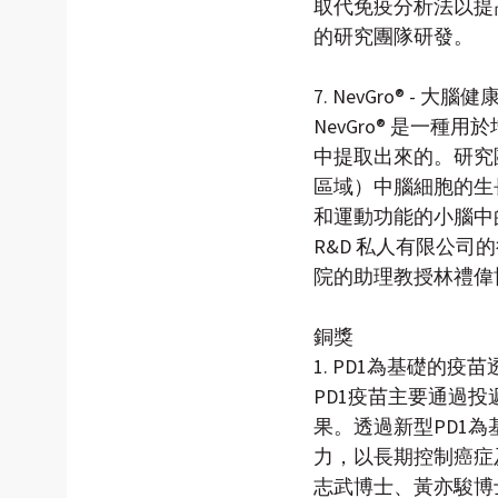
取代免疫分析法以提
的研究團隊研發。 
7. NevGro® - 
NevGro® 是一
中提取出來的。研究團
區域）中腦細胞的生
和運動功能的小腦中的
R&D 私人有限公
院的助理教授林禮偉
銅獎
1. PD1為基礎的
PD1疫苗主要通過投
果。透過新型PD1
力，以長期控制癌症
志武博士、黃亦駿博