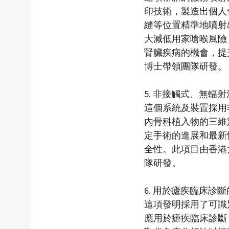
印技術，製造出個人
縫等位置精準地噴射
大減低用家嗆喉風險
腎臟疾病的機會，提
博士帶領團隊研發。
5. 非接觸式、無輻
這個系統及裝置採用
內骨科植入物的三維
定手術的進展和最新
全性。此項目由香港
隊研發。
6. 用於瘧疾臨床診
這項發明採用了可識
應用於瘧疾臨床診斷