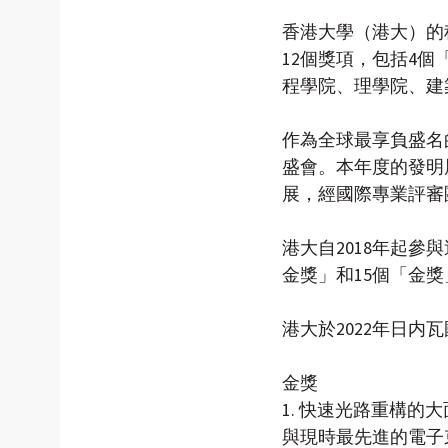
香港大學（港大）的科
12個獎項，包括4
程學院、理學院、建
作為全球最享負盛名
盛會。本年度的發明
展，經國際專業評審
港大自2018年起
金獎」和15個「金獎
港大於2022年日
金獎
1. 快速光路重構的
與現時最先進的電子