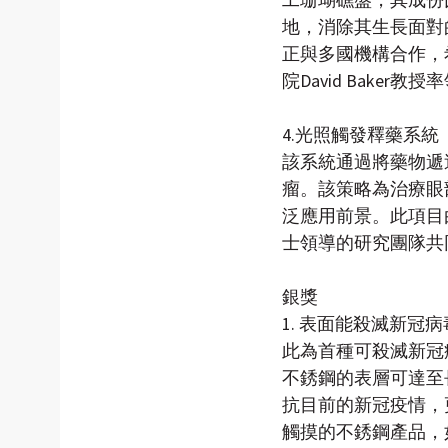
地，消除其生長面對
正與多國機構合作，
院David Baker
4.光照觸發釋藥系統
該系統通過將藥物遞
瘤。該策略為治療眼
泛應用前景。此項目
士領導的研究團隊共
銀獎
1. 表面能殺滅新冠
此為首種可殺滅新冠
不銹鋼的表層可達至長
抗目前的新冠疫情，
觸摸的不銹鋼產品，