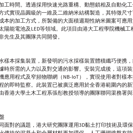
及加工時間。透過採用快速光路重構、動態鎖相及自動化
方式實現晶圓級的一維及二維納米結構製造，其特徵尺寸可
成本的加工方式，所製備的大面積週期性納米圖案可應用
太陽能電池及LED等領域。此項目由港大工程學院機械工
非先生及其團隊共同開發。
水樣本採集裝置，新發明的污水採樣裝置體積纖巧便携，
據時所需的人力以及對交通的影響。安裝完成後，這項裝
機應用程式及窄頻物聯網（NB-IoT），實現使用者對樣
程的即時監察。此裝置已被廣泛應用於全香港範圍内的新
由香港大學土木工程系張彤教授領導的團隊聯同渠務署與
礁盤
同面對的議題，港大研究團隊運用3D黏土打印技術及環
比傳統的混凝土和金屬材料更加環保。人工珊瑚礁盤有助