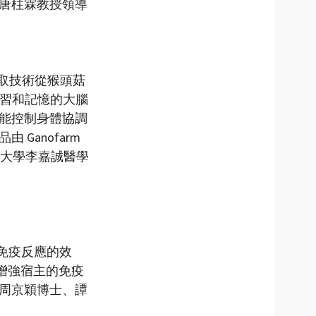
唐柱霖教授領導
萃取技術從猴頭菇
學習和記憶的大腦
能控制身體協調
anofarm 
港大學李嘉誠醫學
胞免疫反應的效
增強宿主的免疫
周京穎博士、譚