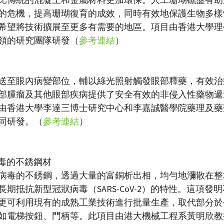
的危機，提高珊瑚復育的成效，同時有效地保護生物多樣
希望將技術擴展至更多有需要的地區。項目由香港大學理
教授率領的研究團隊研發
（
參考連結
）
送至眼內病變部位，輔以綠光照射觸發眼部釋藥，有效治
部腫瘤及其他眼部疾病提供了安全有效的非侵入性藥物遞
由香港大學李達三博士研究中心和李嘉誠醫學院藥理及藥
同研發。
（
參考連結
）
病毒的不銹鋼材
病毒的不銹鋼，透過大量的富銅析出相，均勻地瀰散在整
期抵抗新型冠狀病毒（SARS-CoV-2）的特性。這項發
更可利用現有的成熟工業技術進行批量生產，取代部分於
如電梯按鈕、門柄等。此項目由港大機械工程系黃明欣教