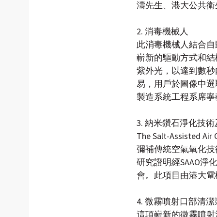
濤先生、港大公共衛
2. 消毒機械人
此消毒機械人結合自
嶄新的驅動方式和結
紫外光，以達到數秒
易，用戶於圖像中選
製造系統工程系席寧
3. 納米鑽石淨化技
The Salt-Assi
彌補傳統空氣氧化技
研究證明經SAAO
會。此項目由港大電
4. 微霧噴射口部清
這項嶄新的微霧噴射